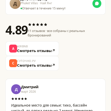
Д
Phuket Villas · Най Янг
Отвечает в течение 15 минут
4.89
11
отзывов · все собраны с реальных
бронирований
AIRBNB
A
Смотреть отзывы
↗
СУТОЧНО.РУ
С
Смотреть отзывы
↗
Дмитрий
Д
март 2026
Идеальное место для семьи: тихо, бассейн
чистый, до пляжа реально 7 минут. Менеджер