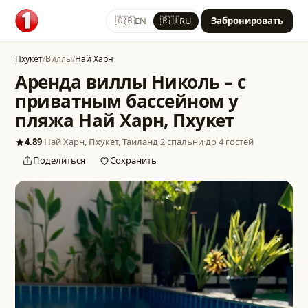
🇬🇧
🇷🇺
EN
RU
Забронировать
Пхукет
/
Виллы
/
Най Харн
Аренда виллы Николь – с
приватным бассейном у
пляжа Най Харн, Пхукет
4.89
·
Най Харн, Пхукет, Таиланд
·
2 спальни
·
до 4 гостей
Поделиться
Сохранить