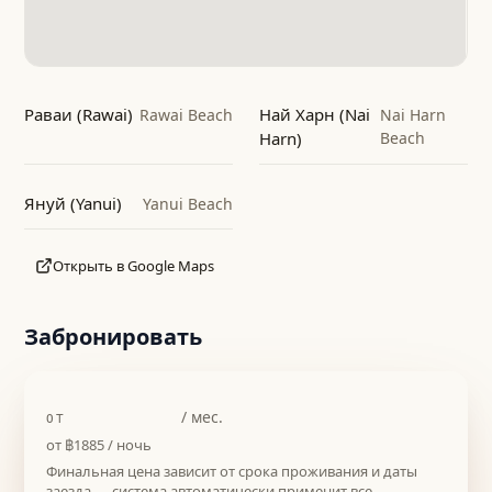
Раваи (Rawai)
Най Харн (Nai
Rawai Beach
Nai Harn
Harn)
Beach
Януй (Yanui)
Yanui Beach
Открыть в Google Maps
Забронировать
฿56550
/ мес.
ОТ
от
฿1885
/ ночь
Финальная цена зависит от срока проживания и даты
заезда — система автоматически применит все