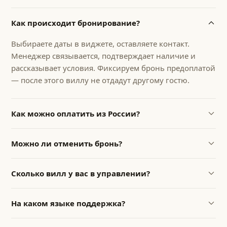
Как происходит бронирование?
Выбираете даты в виджете, оставляете контакт.
Менеджер связывается, подтверждает наличие и
рассказывает условия. Фиксируем бронь предоплатой
— после этого виллу не отдадут другому гостю.
Как можно оплатить из России?
Принимаем карты РФ (Visa / Mastercard / МИР), СБП и
Можно ли отменить бронь?
обычные банковские переводы на расчётный счёт
ИП — в рублях по выгодному курсу. Если так
Да. Условия отмены обсуждаем индивидуально —
спокойнее, эту же виллу можно забронировать через
Сколько вилл у вас в управлении?
чаще всего можем перенести даты без потерь. Точные
Airbnb или Суточно.ру.
условия фиксируются в подтверждении брони.
Сейчас у нас 9 вилл и кондо в управлении на
На каком языке поддержка?
Пхукете. Управляем объектами под ключ — от
листингов и гостевого сервиса до уборки, налогов и
Поддержка на русском и английском — менеджер на